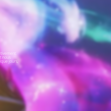
itivement.
t nous
lque jours,