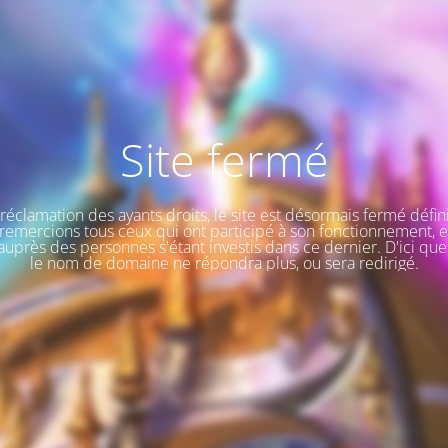
Site fermé
a réclamation des ayants droits, le site est désormais fermé défin
remercions tous ceux qui ont participé à son fonctionnement, e
uprès des personnes s'étant investis dans ce dernier. D'ici que
le nom de domaine ne répondra plus, ou sera redirigé.