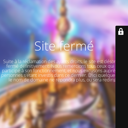
Site fermé
Suite à la réclamation des ayants droits, le site est désormais
fermé définitivement. Nous remercions tous ceux qui ont
participé à son fonctionnement, et nous excusons auprès des
personnes s'étant investis dans ce dernier. D'ici quelque jours,
le nom de domaine ne répondra plus, ou sera redirigé.