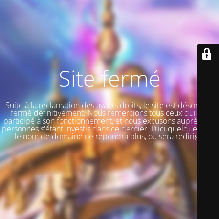
Site fermé
Suite à la réclamation des ayants droits, le site est désormais
fermé définitivement. Nous remercions tous ceux qui ont
participé à son fonctionnement, et nous excusons auprès des
personnes s'étant investis dans ce dernier. D'ici quelque jours,
le nom de domaine ne répondra plus, ou sera redirigé.