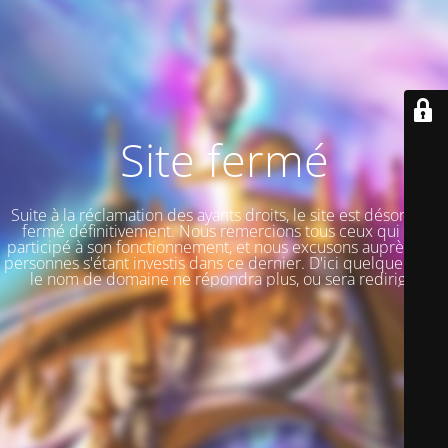
Site fermé
Suite à la réclamation des ayants droits, le site est désormais
fermé définitivement. Nous remercions tous ceux qui ont
participé à son fonctionnement, et nous excusons auprès des
personnes s'étant investis dans ce dernier. D'ici quelque jours,
le nom de domaine ne répondra plus, ou sera redirigé.