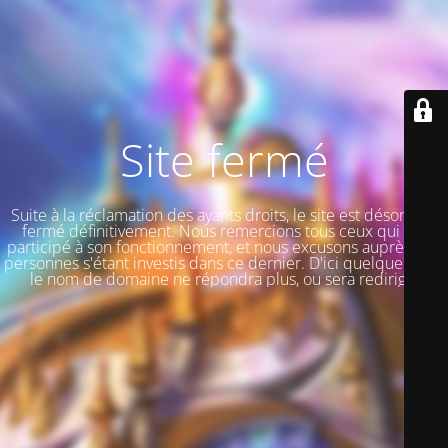
Site fermé
Suite à la réclamation des ayants droits, le site est désormais
fermé définitivement. Nous remercions tous ceux qui ont
participé à son fonctionnement, et nous excusons auprès des
personnes s'étant investis dans ce dernier. D'ici quelque jours,
le nom de domaine ne répondra plus, ou sera redirigé.