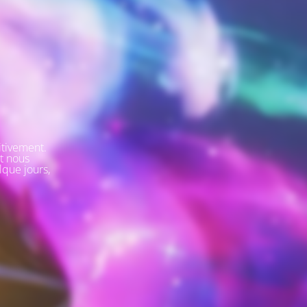
itivement.
t nous
lque jours,