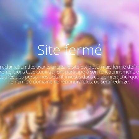
Site fermé
a réclamation des ayants droits, le site est désormais fermé défin
remercions tous ceux qui ont participé à son fonctionnement, e
uprès des personnes s'étant investis dans ce dernier. D'ici que
le nom de domaine ne répondra plus, ou sera redirigé.