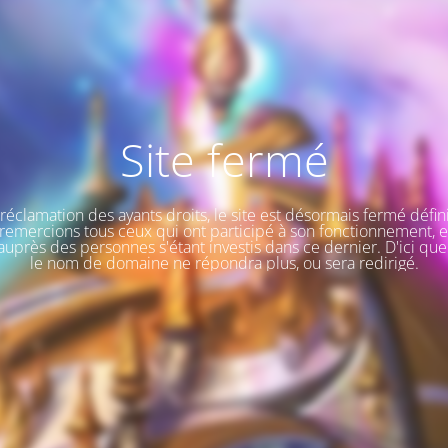
Site fermé
a réclamation des ayants droits, le site est désormais fermé défin
remercions tous ceux qui ont participé à son fonctionnement, e
uprès des personnes s'étant investis dans ce dernier. D'ici que
le nom de domaine ne répondra plus, ou sera redirigé.