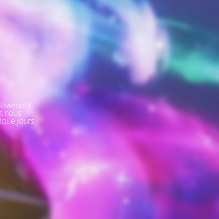
itivement.
t nous
lque jours,